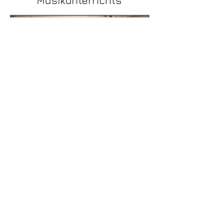
Musikunterrichts
Sprachentwicklung und -erweiterung
​Erhöhter IQ
Stärkere neuronale Verknüpfungen im